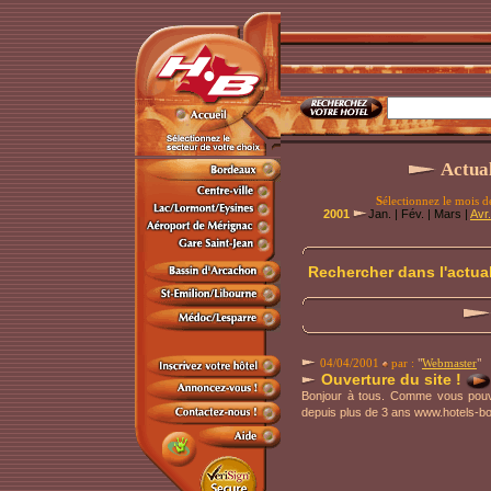
Actual
S
électionnez le mois d
2001
Jan. | Fév. | Mars |
Avr.
Rechercher dans l'actual
04/04/2001
par :
"
Webmaster
"
Ouverture du site !
Bonjour à tous. Comme vous pouvez
depuis plus de 3 ans www.hotels-bo