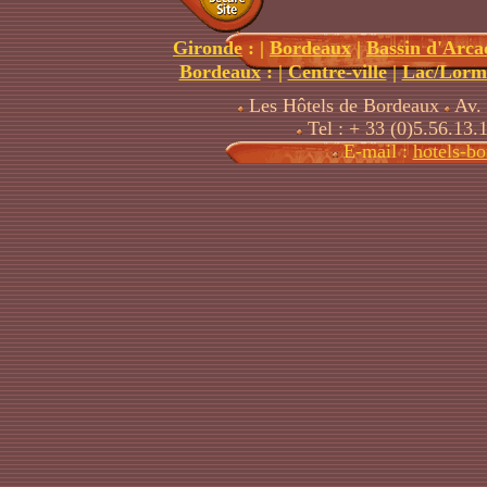
Gironde
:
|
Bordeaux
|
Bassin d'Arca
Bordeaux
: |
Centre-ville
|
Lac/Lorm
Les Hôtels de Bordeaux
Av. 
Tel : + 33 (0)5.56.13.
E-mail :
hotels-b