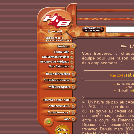
L'
V
ous trouverez ici chaqu
équipe pour une raison part
d’un emplacement…)
HÃ´t
Mars 2005 :
14, 16, rue d
Tel :
E-mail :
in
Un havre de paix au cÂœur
tel Ã©tait le slogan de cet h
qui se trouve au cÂœur de
des cinÃ©mas, restauran
entre le cours de l'Intenda
Dijeaux et Ã proximitÃ© d
tramway. Depuis mars 2004, 
l'adjectif Â« magnifique Â», 