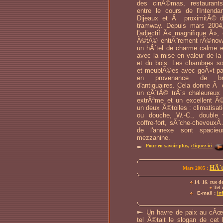
des cinÃ©mas, restauran
entre le cours de l'Intenda
Dijeaux et Ã proximitÃ© d
tramway. Depuis mars 2004, 
l'adjectif Â« magnifique Â», 
Ã©tÃ© entiÃ¨rement rÃ©nov
un hÃ´tel de charme calme e
avec la mise en valeur de la 
et du bois. Les chambres 
et meublÃ©es avec goÃ»t par 
en provenance de bro
d'antiquaires. Cela donne Ã
un cÃ´tÃ© trÃ¨s chaleureux 
extrÃªme et un excellent Ã
un deux Ã©toiles : climatisati
ou douche, W.-C., double v
coffre-fort, sÃ¨che-cheveux
de l'annexe sont spacie
mezzanine.
Pour en savoir plus,
cliquez ici
HÃ´t
Mars 2005 :
14, 16, rue d
Tel :
E-mail :
in
Un havre de paix au cÂœur
tel Ã©tait le slogan de cet h