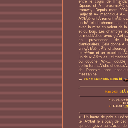
entre le cours de l'Intenda
Dijeaux et Ã proximitÃ© d
tramway. Depuis mars 2004, 
l'adjectif Â« magnifique Â», 
Ã©tÃ© entiÃ¨rement rÃ©nov
un hÃ´tel de charme calme e
avec la mise en valeur de la 
et du bois. Les chambres 
et meublÃ©es avec goÃ»t par 
en provenance de bro
d'antiquaires. Cela donne Ã
un cÃ´tÃ© trÃ¨s chaleureux 
extrÃªme et un excellent Ã
un deux Ã©toiles : climatisati
ou douche, W.-C., double v
coffre-fort, sÃ¨che-cheveux
de l'annexe sont spacie
mezzanine.
Pour en savoir plus,
cliquez ici
HÃ´t
Mars 2005 :
14, 16, rue d
Tel :
E-mail :
in
Un havre de paix au cÂœur
tel Ã©tait le slogan de cet h
qui se trouve au cÂœur de