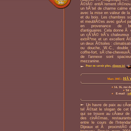
Ã©tÃ© entiÃ¨rement rÃ©nov
un hÃ´tel de charme calme e
avec la mise en valeur de la 
et du bois. Les chambres 
et meublÃ©es avec goÃ»t par 
en provenance de bro
d'antiquaires. Cela donne Ã
un cÃ´tÃ© trÃ¨s chaleureux 
extrÃªme et un excellent Ã
un deux Ã©toiles : climatisati
ou douche, W.-C., double v
coffre-fort, sÃ¨che-cheveux
de l'annexe sont spacie
mezzanine.
Pour en savoir plus,
cliquez ici
HÃ´t
Mars 2005 :
14, 16, rue d
Tel :
E-mail :
in
Un havre de paix au cÂœur
tel Ã©tait le slogan de cet h
qui se trouve au cÂœur de
des cinÃ©mas, restauran
entre le cours de l'Intenda
Dijeaux et Ã proximitÃ© d