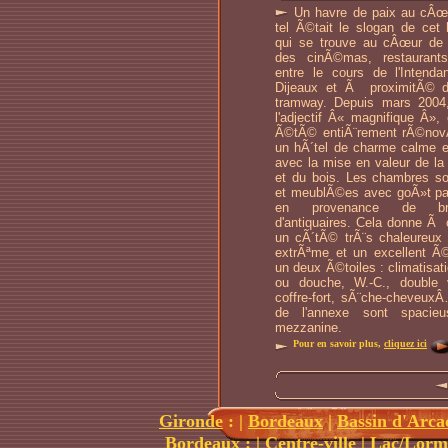
Un havre de paix au cÂœur
tel Ã©tait le slogan de cet h
qui se trouve au cÂœur de
des cinÃ©mas, restauran
entre le cours de l'Intenda
Dijeaux et Ã proximitÃ© d
tramway. Depuis mars 2004, 
l'adjectif Â« magnifique Â», 
Ã©tÃ© entiÃ¨rement rÃ©nov
un hÃ´tel de charme calme e
avec la mise en valeur de la 
et du bois. Les chambres 
et meublÃ©es avec goÃ»t par 
en provenance de bro
d'antiquaires. Cela donne Ã
un cÃ´tÃ© trÃ¨s chaleureux 
extrÃªme et un excellent Ã
un deux Ã©toiles : climatisati
ou douche, W.-C., double v
coffre-fort, sÃ¨che-cheveux
de l'annexe sont spacie
mezzanine.
Pour en savoir plus,
cliquez ici
Gironde
:
|
Bordeaux
|
Bassin d'Arca
Bordeaux
: |
Centre-ville
|
Lac/Lorm