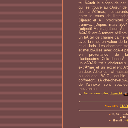
tel Ã©tait le slogan de cet h
qui se trouve au cÂœur de
des cinÃ©mas, restauran
entre le cours de l'Intenda
Dijeaux et Ã proximitÃ© d
tramway. Depuis mars 2004, 
l'adjectif Â« magnifique Â», 
Ã©tÃ© entiÃ¨rement rÃ©nov
un hÃ´tel de charme calme e
avec la mise en valeur de la 
et du bois. Les chambres 
et meublÃ©es avec goÃ»t par 
en provenance de bro
d'antiquaires. Cela donne Ã
un cÃ´tÃ© trÃ¨s chaleureux 
extrÃªme et un excellent Ã
un deux Ã©toiles : climatisati
ou douche, W.-C., double v
coffre-fort, sÃ¨che-cheveux
de l'annexe sont spacie
mezzanine.
Pour en savoir plus,
cliquez ici
HÃ´t
Mars 2005 :
14, 16, rue d
Tel :
E-mail :
in