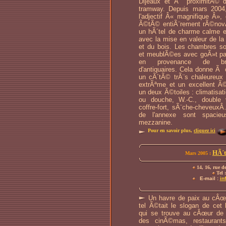
Dijeaux et Ã proximitÃ© d
tramway. Depuis mars 2004, 
l'adjectif Â« magnifique Â», 
Ã©tÃ© entiÃ¨rement rÃ©nov
un hÃ´tel de charme calme e
avec la mise en valeur de la 
et du bois. Les chambres 
et meublÃ©es avec goÃ»t par 
en provenance de bro
d'antiquaires. Cela donne Ã
un cÃ´tÃ© trÃ¨s chaleureux 
extrÃªme et un excellent Ã
un deux Ã©toiles : climatisati
ou douche, W.-C., double v
coffre-fort, sÃ¨che-cheveux
de l'annexe sont spacie
mezzanine.
Pour en savoir plus,
cliquez ici
HÃ´t
Mars 2005 :
14, 16, rue d
Tel :
E-mail :
in
Un havre de paix au cÂœur
tel Ã©tait le slogan de cet h
qui se trouve au cÂœur de
des cinÃ©mas, restauran