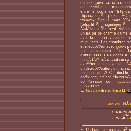
qui se trouve au cÂœur de
des cinÃ©mas, restauran
entre le cours de l'Intenda
Dijeaux et Ã proximitÃ© d
tramway. Depuis mars 2004, 
l'adjectif Â« magnifique Â», 
Ã©tÃ© entiÃ¨rement rÃ©nov
un hÃ´tel de charme calme e
avec la mise en valeur de la 
et du bois. Les chambres 
et meublÃ©es avec goÃ»t par 
en provenance de bro
d'antiquaires. Cela donne Ã
un cÃ´tÃ© trÃ¨s chaleureux 
extrÃªme et un excellent Ã
un deux Ã©toiles : climatisati
ou douche, W.-C., double v
coffre-fort, sÃ¨che-cheveux
de l'annexe sont spacie
mezzanine.
Pour en savoir plus,
cliquez ici
HÃ´t
Mars 2005 :
14, 16, rue d
Tel :
E-mail :
in
Un havre de paix au cÂœur