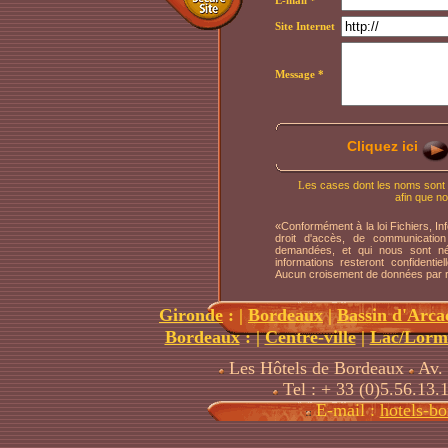
E-mail
*
Site Internet
Message
*
Cliquez ici
L
es cases dont les noms sont s
afin que n
«Conformément à la loi Fichiers, In
droit d'accès, de communicatio
demandées, et qui nous sont né
informations resteront confidenti
Aucun croisement de données par r
Gironde
:
|
Bordeaux
|
Bassin d'Arca
Bordeaux
: |
Centre-ville
|
Lac/Lorm
Les Hôtels de Bordeaux
Av. 
Tel : + 33 (0)5.56.13.
E-mail :
hotels-b