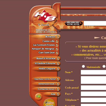
Co
Si vous désirez nou
des actualités à 
ve
commentaires, etc…
( Pour toute questi
M
ademoiselle
Nom
*
Adresse
Code postal
Pays *
Téléphone *