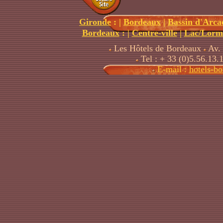
Gironde
:
|
Bordeaux
|
Bassin d'Arca
Bordeaux
: |
Centre-ville
|
Lac/Lorm
Les Hôtels de Bordeaux
Av. 
Tel : + 33 (0)5.56.13.
E-mail :
hotels-b