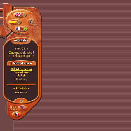
04/04
Ouverture du site !
précédentes
HÃ´tel de la tour
Intendance
Bordeaux
18 hôtels
sur ce site