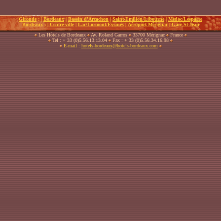
Gironde
:
|
Bordeaux
|
Bassin d'Arcachon
|
Saint-Emilion/Libourne
|
Médoc/Lesparre
Bordeaux
: |
Centre-ville
|
Lac/Lormont/Eysines
|
Aéroport Mérignac
|
Gare St-Jean
Les Hôtels de Bordeaux
Av. Roland Garros
33700 Mérignac
France
Tel : + 33 (0)5.56.13.13.04
Fax : + 33 (0)5.56.34.16.98
E-mail :
hotels-bordeaux@hotels-bordeaux.com