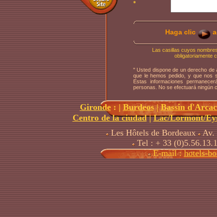
*
Haga clic
a
Las casillas cuyos nombre
obligatoriamente 
" Usted dispone de un derecho de a
que le hemos pedido, y que nos s
Estas informaciones permanecer
personas. No se efectuará ningún c
Gironde
:
|
Burdeos
|
Bassin d'Arca
Centro de la ciudad
|
Lac/Lormont/Eys
Les Hôtels de Bordeaux
Av. 
Tel : + 33 (0)5.56.13.
E-mail :
hotels-b