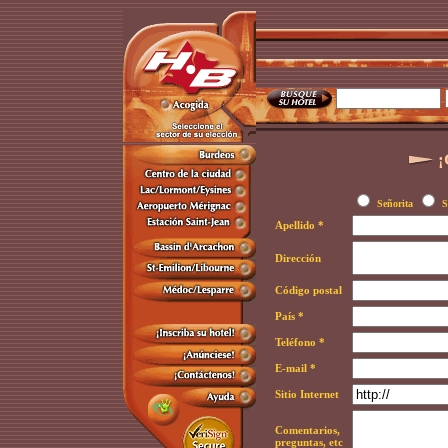
¡
Señorita
S
Apellido *
Dirección
Código postal
País *
Teléfono *
E-mail
*
Sitio Internet
Comentarios,
preguntas, etc