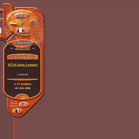
anterior
HÃ´tel Arion Lormont
Lormont
17 hoteles
en este sitio