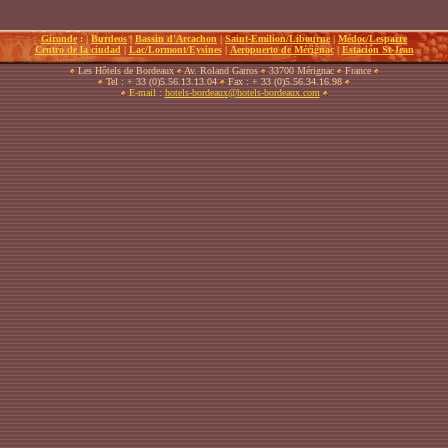
Gironde
:
|
Burdeos
|
Bassin d'Arcachon
|
Saint-Emilion/Libourne
|
Médoc/Lesparre
Centro de la ciudad
|
Lac/Lormont/Eysines
|
Aeropuerto de Mérignac
|
Estación St-Jean
Les Hôtels de Bordeaux
Av. Roland Garros
33700 Mérignac
France
Tel : + 33 (0)5.56.13.13.04
Fax : + 33 (0)5.56.34.16.98
E-mail :
hotels-bordeaux@hotels-bordeaux.com