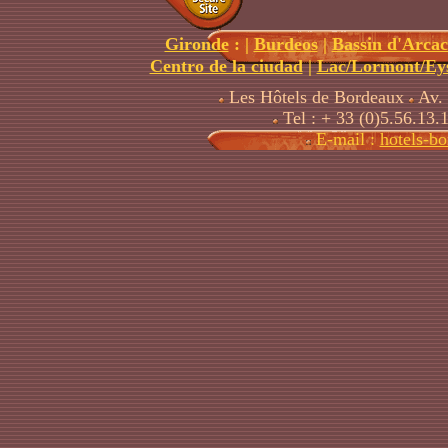
Gironde
:
|
Burdeos
|
Bassin d'Arca
Centro de la ciudad
|
Lac/Lormont/Eys
Les Hôtels de Bordeaux
Av. 
Tel : + 33 (0)5.56.13.
E-mail :
hotels-b