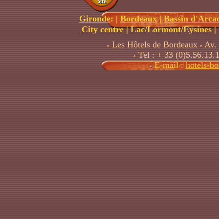
Gironde
:
|
Bordeaux
|
Bassin d'Arca
City centre
|
Lac/Lormont/Eysines
|
Les Hôtels de Bordeaux
Av. 
Tel : + 33 (0)5.56.13.
E-mail :
hotels-b