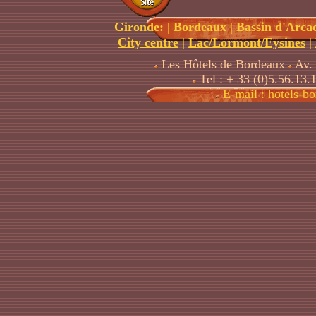
Gironde
:
|
Bordeaux
|
Bassin d'Arca
City centre
|
Lac/Lormont/Eysines
|
Les Hôtels de Bordeaux
Av. 
Tel : + 33 (0)5.56.13.
E-mail :
hotels-b